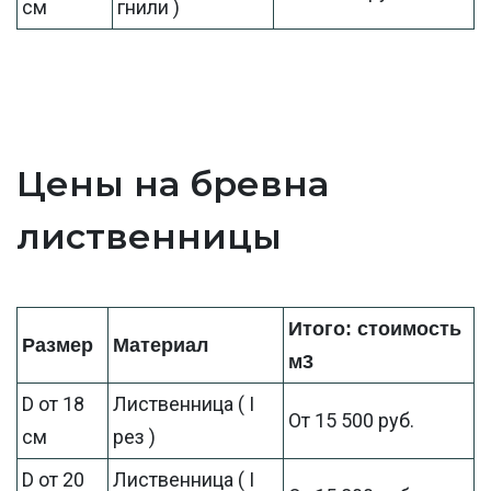
см
гнили )
Цены на бревна
лиственницы
Итого: стоимость
Размер
Материал
м3
D от 18
Лиственница ( I
От 15 500 руб.
см
рез )
D от 20
Лиственница ( I