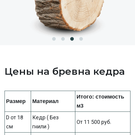
Цены на бревна кедра
Итого: стоимость
Размер
Материал
м3
D от 18
Кедр ( Без
От 11 500 руб.
см
гнили )